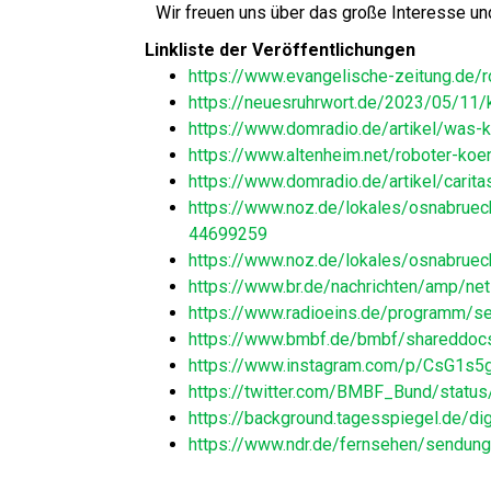
Wir freuen uns über das große Interesse un
Linkliste der Veröffentlichungen
https://www.evangelische-zeitung.de/r
https://neuesruhrwort.de/2023/05/11/k
https://www.domradio.de/artikel/was-k
https://www.altenheim.net/roboter-koe
https://www.domradio.de/artikel/carita
https://www.noz.de/lokales/osnabrueck
44699259
https://www.noz.de/lokales/osnabrueck
https://www.br.de/nachrichten/amp/netz
https://www.radioeins.de/programm/s
https://www.bmbf.de/bmbf/shareddoc
https://www.instagram.com/p/CsG1s5
https://twitter.com/BMBF_Bund/sta
https://background.tagesspiegel.de/digi
https://www.ndr.de/fernsehen/sendung