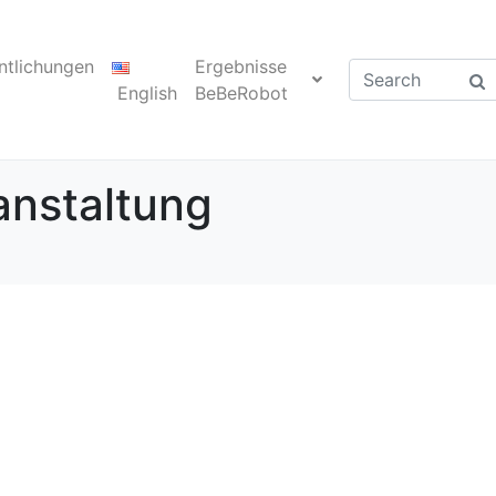
ntlichungen
Ergebnisse
English
BeBeRobot
anstaltung