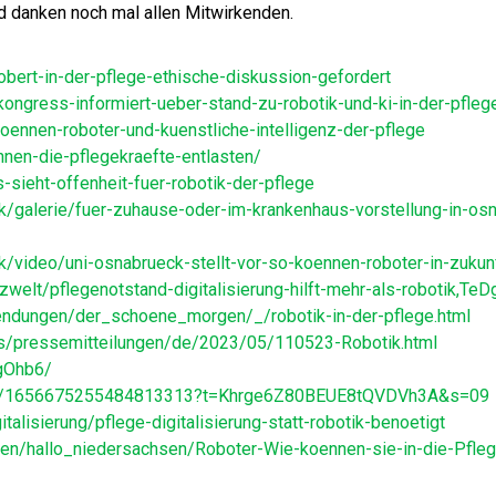
d danken noch mal allen
Mitwirkenden.
obert-in-der-pflege-ethische-diskussion-gefordert
ongress-informiert-ueber-stand-zu-robotik-und-ki-in-der-pfleg
oennen-roboter-und-kuenstliche-intelligenz-der-pflege
nnen-die-pflegekraefte-entlasten/
s-sieht-offenheit-fuer-robotik-der-pflege
/galerie/fuer-zuhause-oder-im-krankenhaus-vorstellung-in-osn
/video/uni-osnabrueck-stellt-vor-so-koennen-roboter-in-zukun
welt/pflegenotstand-digitalisierung-hilft-mehr-als-robotik,Te
endungen/der_schoene_morgen/_/robotik-in-der-pflege.html
s/pressemitteilungen/de/2023/05/110523-Robotik.html
gOhb6/
tus/1656675255484813313?t=Khrge6Z80BEUE8tQVDVh3A&s=09
talisierung/pflege-digitalisierung-statt-robotik-benoetigt
en/hallo_niedersachsen/Roboter-Wie-koennen-sie-in-die-Pflege