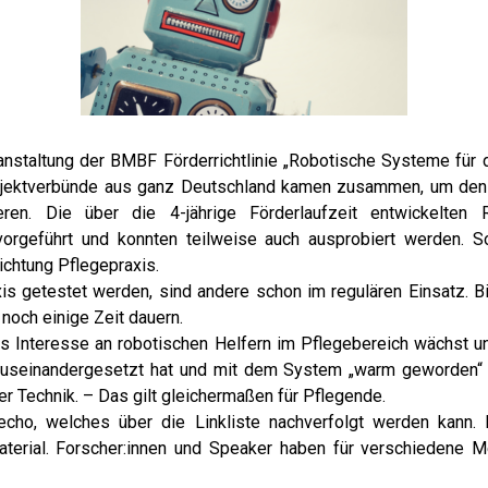
nstaltung der BMBF Förderrichtlinie
„Robotische Systeme für d
Projektverbünde aus ganz Deutschland kamen
zusammen, um den S
eren. Die über die 4-jährige Förderlaufzeit entwickelten
 vorgeführt und konnten teilweise auch ausprobiert werden. So
Richtung
Pflegepraxis
.
xis getestet werden, sind andere schon
im regulären Einsatz. B
noch einige Zeit dauern.
as Interesse an robotischen Helfern im Pflegebereich
wächst u
auseinandergesetzt
hat
und mit dem System „warm geworden
r Technik.
– Das gilt gleichermaßen für Pflegende.
cho, welches über die Linkliste
nachverfolgt werden kann
terial. Forscher:innen und Speaker haben für
verschiedene M