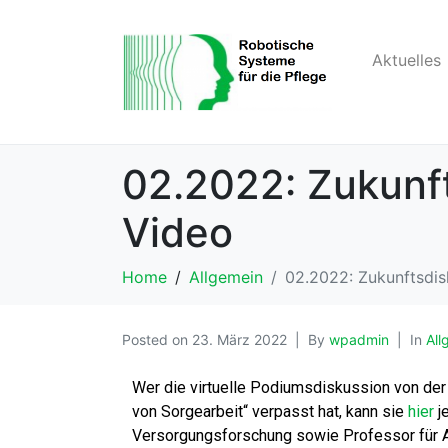
Aktuelles
02.2022: Zukunft
Video
Home
Allgemein
02.2022: Zukunftsdisk
Posted on
23. März 2022
By
wpadmin
In
All
Wer die virtuelle Podiumsdiskussion von der
von Sorgearbeit“ verpasst hat, kann sie
hier
j
Versorgungsforschung sowie Professor für As