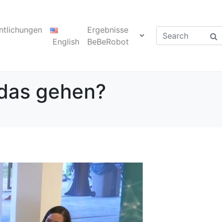
ntlichungen
Ergebnisse
English
BeBeRobot
l das gehen?